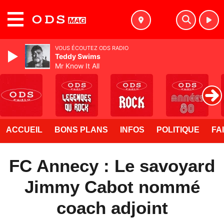
MENU
VOUS ÉCOUTEZ ODS RADIO
Teddy Swims
Mr Know It All
ACCUEIL
BONS PLANS
INFOS
POLITIQUE
FA
FC Annecy : Le savoyard
Jimmy Cabot nommé
coach adjoint