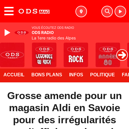
MENU
VOUS ÉCOUTEZ ODS RADIO
ODS RADIO
La 1ere radio des Alpes
ACCUEIL
BONS PLANS
INFOS
POLITIQUE
FA
Grosse amende pour un
magasin Aldi en Savoie
pour des irrégularités