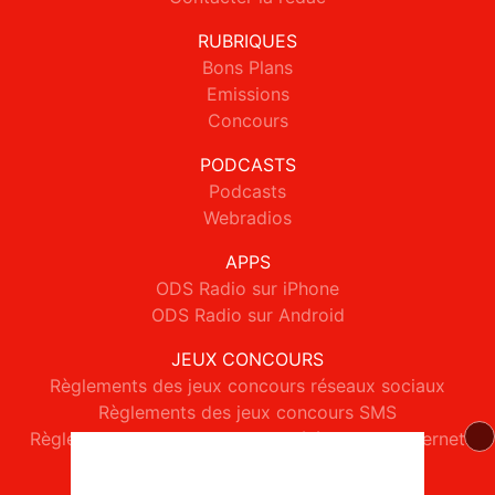
RUBRIQUES
Bons Plans
Emissions
Concours
PODCASTS
Podcasts
Webradios
APPS
ODS Radio sur iPhone
ODS Radio sur Android
JEUX CONCOURS
Règlements des jeux concours réseaux sociaux
Règlements des jeux concours SMS
Règlements des jeux concours téléphone et internet