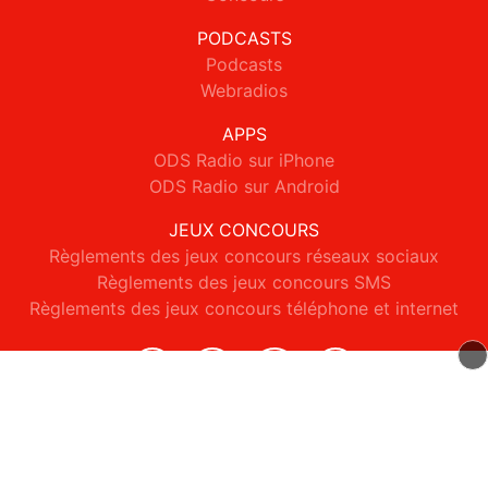
PODCASTS
Podcasts
Webradios
APPS
ODS Radio sur iPhone
ODS Radio sur Android
JEUX CONCOURS
Règlements des jeux concours réseaux sociaux
Règlements des jeux concours SMS
Règlements des jeux concours téléphone et internet
© 2026 ODS Radio Tous droits réservés.
Signaler un contenu
-
Mentions légales
-
Politique de cookies
-