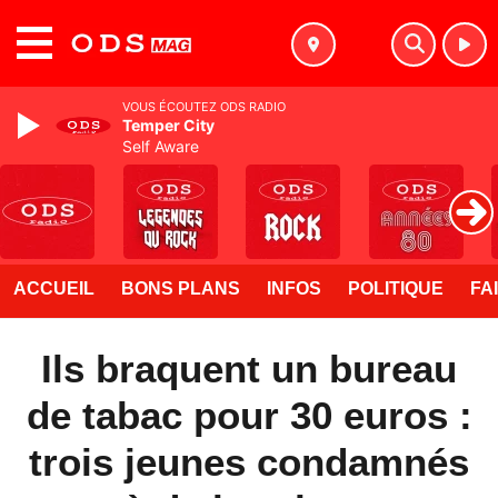
MENU
VOUS ÉCOUTEZ ODS RADIO
Temper City
Self Aware
ACCUEIL
BONS PLANS
INFOS
POLITIQUE
FA
Ils braquent un bureau
de tabac pour 30 euros :
trois jeunes condamnés