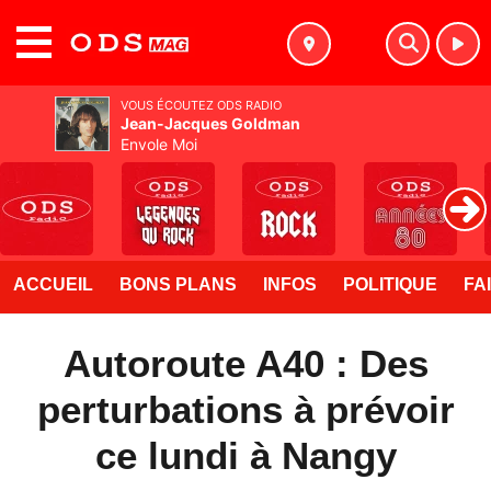
MENU
VOUS ÉCOUTEZ ODS RADIO
Jean-Jacques Goldman
Envole Moi
ACCUEIL
BONS PLANS
INFOS
POLITIQUE
FA
Autoroute A40 : Des
perturbations à prévoir
ce lundi à Nangy