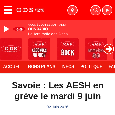
MENU
VOUS ÉCOUTEZ ODS RADIO
ODS RADIO
La 1ere radio des Alpes
ACCUEIL
BONS PLANS
INFOS
POLITIQUE
FA
Savoie : Les AESH en
grève le mardi 9 juin
02 Juin 2026