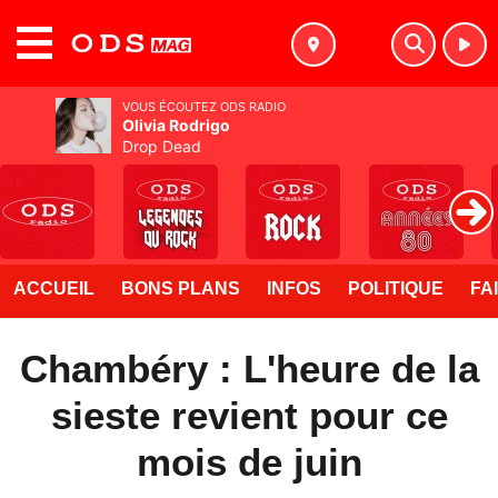
MENU
VOUS ÉCOUTEZ ODS RADIO
Olivia Rodrigo
Drop Dead
ACCUEIL
BONS PLANS
INFOS
POLITIQUE
FA
Chambéry : L'heure de la
sieste revient pour ce
mois de juin