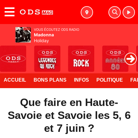
MENU
VOUS ÉCOUTEZ ODS RADIO
Madonna
Holiday
ACCUEIL
BONS PLANS
INFOS
POLITIQUE
FA
Que faire en Haute-
Savoie et Savoie les 5, 6
et 7 juin ?