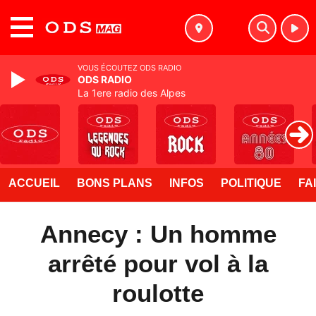
MENU
VOUS ÉCOUTEZ ODS RADIO
ODS RADIO
La 1ere radio des Alpes
ACCUEIL
BONS PLANS
INFOS
POLITIQUE
FA
Annecy : Un homme
arrêté pour vol à la
roulotte