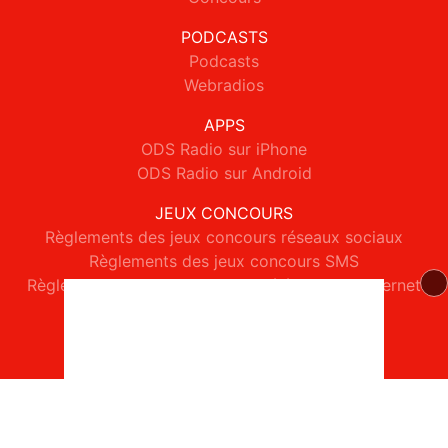
PODCASTS
Podcasts
Webradios
APPS
ODS Radio sur iPhone
ODS Radio sur Android
JEUX CONCOURS
Règlements des jeux concours réseaux sociaux
Règlements des jeux concours SMS
Règlements des jeux concours téléphone et internet
© 2026 ODS Radio Tous droits réservés.
Signaler un contenu
-
Mentions légales
-
Politique de cookies
-