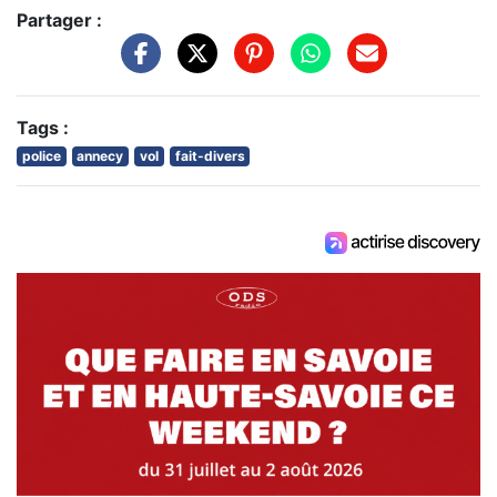
Partager :
Tags :
police
annecy
vol
fait-divers