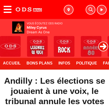
MENU
VOUS ÉCOUTEZ ODS RADIO
Miley Cyrus
Dream As One
ACCUEIL
BONS PLANS
INFOS
POLITIQUE
FA
Andilly : Les élections se
jouaient à une voix, le
tribunal annule les votes