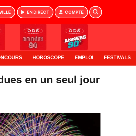
VILLE
EN DIRECT
COMPTE
ONCOURS
HOROSCOPE
EMPLOI
FESTIVALS
dues en un seul jour