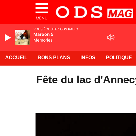
MENU
VOUS ÉCOUTEZ ODS RADIO
Maroon 5
Memories
ACCUEIL
BONS PLANS
INFOS
POLITIQUE
Fête du lac d'Annec