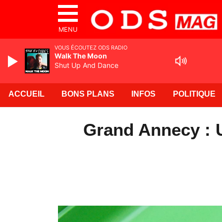
MENU
VOUS ÉCOUTEZ ODS RADIO
Walk The Moon
Shut Up And Dance
ACCUEIL
BONS PLANS
INFOS
POLITIQUE
Grand Annecy : U