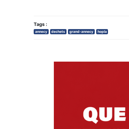
Tags :
annecy
dechets
grand-annecy
hopla