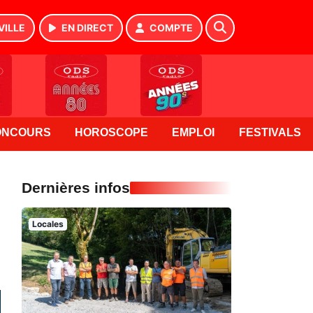
VILLE
EN DIRECT
COMPTE
ONCOURS
HOROSCOPE
EMPLOI
FESTIVALS
Dernières infos
Locales