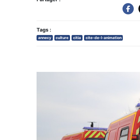
Tags :
annecy
culture
citia
cite-de-l-animation