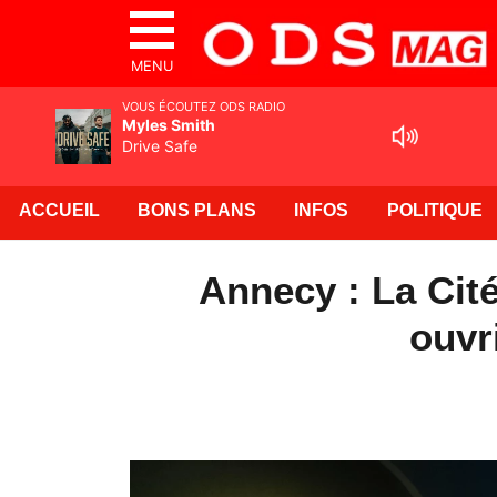
MENU
VOUS ÉCOUTEZ ODS RADIO
Myles Smith
Drive Safe
ACCUEIL
BONS PLANS
INFOS
POLITIQUE
Annecy : La Cit
ouvri