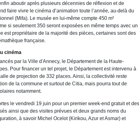
nfin aboutir après plusieurs décennies de réflexion et de
end faire vivre le cinéma d’animation toute l’année, au-delà du
essionnel (Mifa). Le musée en lui-même compte 450 m²
 même si seulement 350 seront exposées en même temps avec un
e est propriétaire de la majorité des pièces, certaines sont des
émathèque française.
du cinéma
inancés par la Ville d'Annecy, le Département de la Haute-
es. Pour financer un tel projet, le Département est intervenu à
lle de projection de 332 places. Ainsi, la collectivité reste
sition de la commune et surtout de Citia, mais pourra tout de
colaires notamment.
rtes le vendredi 19 juin pour un premier week-end gratuit et de
isés ainsi que des visites prévues et deux grands noms du
ration, à savoir Michel Ocelot (Kirikou, Azur et Asmar) et