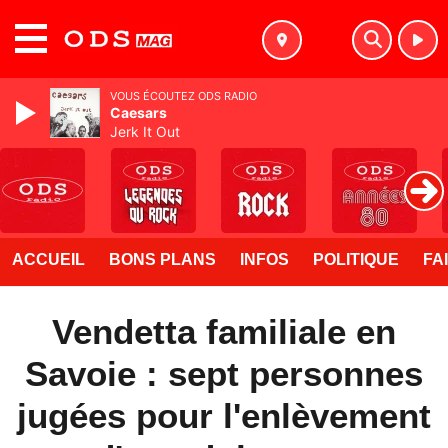
MENU
VOUS ÉCOUTEZ ODS RADIO
Caesars
Jerk It Out
ACCUEIL
BONS PLANS
INFOS
POLITIQUE
FA
Vendetta familiale en
Savoie : sept personnes
jugées pour l'enlèvement