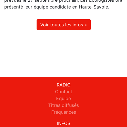
prévues le 27 septembre prochain, Les Écologistes ont
présenté leur équipe candidate en Haute-Savoie.
Voir toutes les infos »
RADIO
Contact
Equipe
Titres diffusés
Fréquences
INFOS