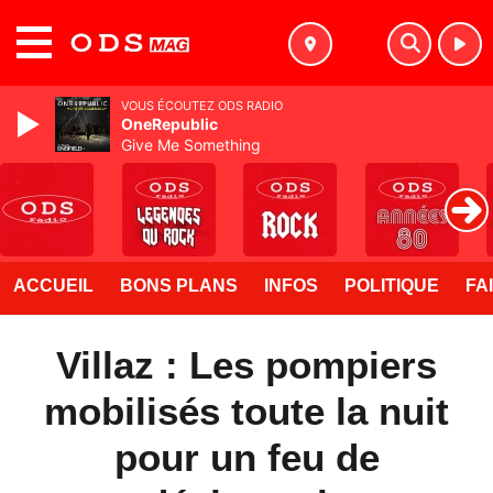
MENU
VOUS ÉCOUTEZ ODS RADIO
OneRepublic
Give Me Something
ACCUEIL
BONS PLANS
INFOS
POLITIQUE
FA
Villaz : Les pompiers
mobilisés toute la nuit
pour un feu de