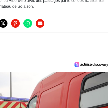
ront d’Albertville avec des passages par le col des Saisies, les
Plateau de Solaison.