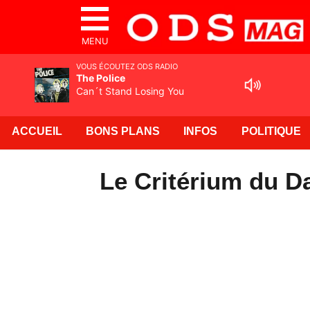
MENU
VOUS ÉCOUTEZ ODS RADIO
The Police
Can´t Stand Losing You
ACCUEIL
BONS PLANS
INFOS
POLITIQUE
Le Critérium du D