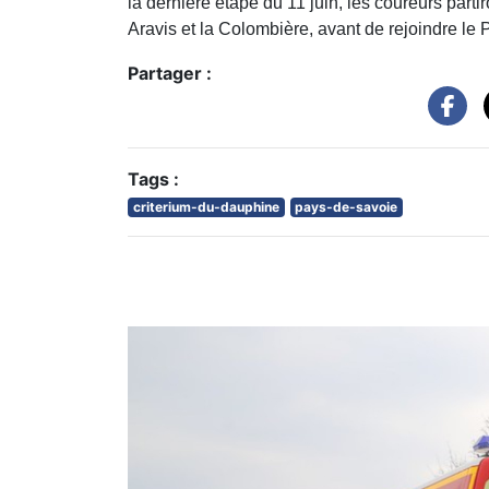
la dernière étape du 11 juin, les coureurs parti
Aravis et la Colombière, avant de rejoindre le 
Partager :
Tags :
criterium-du-dauphine
pays-de-savoie