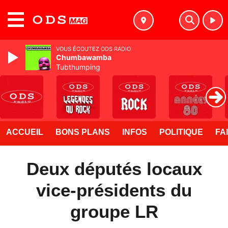
MENU
VOUS ÉCOUTEZ ODS RADIO
Chumbawamba
Tubthumping
ACCUEIL
BONS PLANS
INFOS
POLITIQUE
FA
Deux députés locaux
vice-présidents du
groupe LR