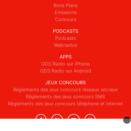
Bons Plans
Emissions
Concours
PODCASTS
Podcasts
Webradios
APPS
ODS Radio sur iPhone
ODS Radio sur Android
JEUX CONCOURS
Règlements des jeux concours réseaux sociaux
Règlements des jeux concours SMS
Règlements des jeux concours téléphone et internet