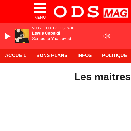
MENU
VOUS ÉCOUTEZ ODS RADIO
Lewis Capaldi
Someone You Loved
ACCUEIL
BONS PLANS
INFOS
POLITIQUE
Les maitres