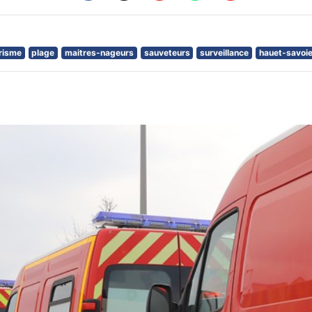
risme
plage
maitres-nageurs
sauveteurs
surveillance
hauet-savoi