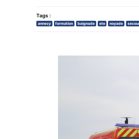
Tags :
annecy
formation
baignade
ete
noyade
secou