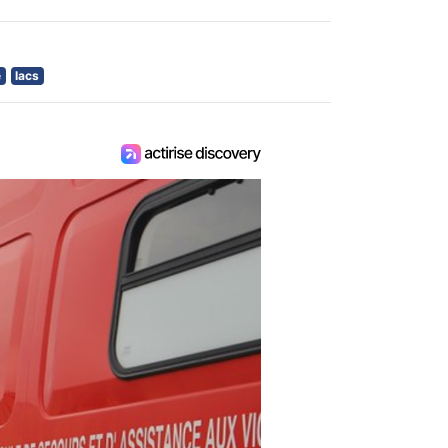
e
lacs