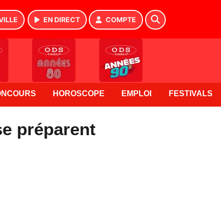
VILLE
EN DIRECT
COMPTE
ONCOURS
HOROSCOPE
EMPLOI
FESTIVALS
se préparent