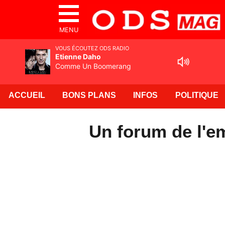
MENU
VOUS ÉCOUTEZ ODS RADIO
Etienne Daho
Comme Un Boomerang
ACCUEIL
BONS PLANS
INFOS
POLITIQUE
Un forum de l'e