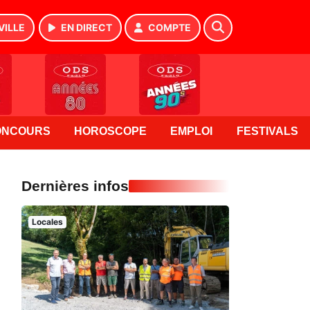
VILLE
EN DIRECT
COMPTE
ONCOURS
HOROSCOPE
EMPLOI
FESTIVALS
Dernières infos
Locales