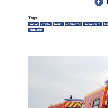
Tags :
social
emploi
forum
commerce
saisonniers
to
hotellerie