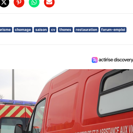
urisme
chomage
saison
cv
thones
restauration
forum-emploi