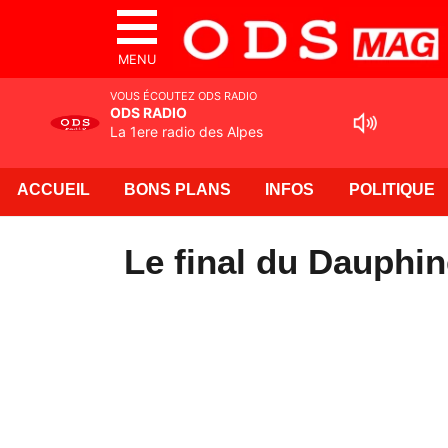
MENU
VOUS ÉCOUTEZ ODS RADIO
ODS RADIO
La 1ere radio des Alpes
ACCUEIL
BONS PLANS
INFOS
POLITIQUE
Le final du Dauphin