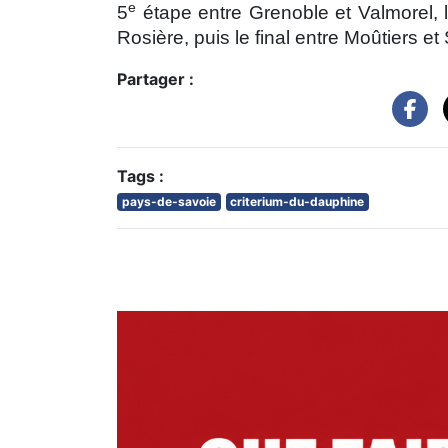
e
5
étape entre Grenoble et Valmorel, 
Rosière, puis le final entre Moûtiers et
Partager :
Tags :
pays-de-savoie
criterium-du-dauphine