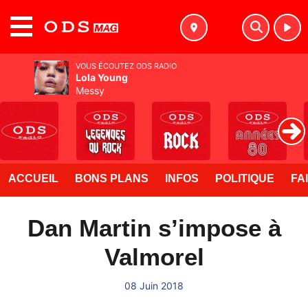
MENU
VOUS ÉCOUTEZ ODS RADIO
Lola Young
Messy
ACCUEIL
BONS PLANS
INFOS
POLITIQUE
FA
Dan Martin s’impose à
Valmorel
08 Juin 2018