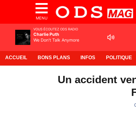
MENU
VOUS ÉCOUTEZ ODS RADIO
Charlie Puth
We Don't Talk Anymore
ACCUEIL
BONS PLANS
INFOS
POLITIQUE
Un accident ven