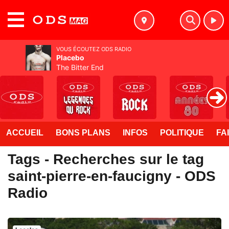
MENU
VOUS ÉCOUTEZ ODS RADIO
Placebo
The Bitter End
ACCUEIL
BONS PLANS
INFOS
POLITIQUE
FA
Tags - Recherches sur le tag
saint-pierre-en-faucigny - ODS
Radio