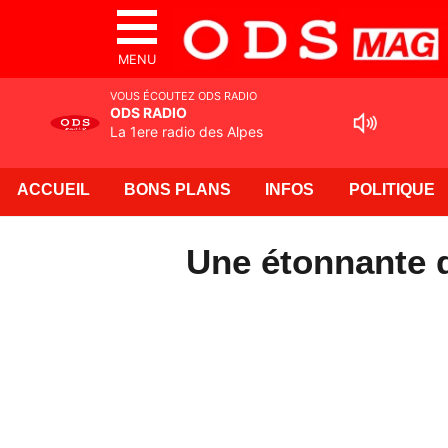
MENU
VOUS ÉCOUTEZ ODS RADIO
ODS RADIO
La 1ere radio des Alpes
ACCUEIL
BONS PLANS
INFOS
POLITIQUE
Une étonnante 