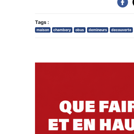
Tags :
maison
chambery
obus
demineurs
decouverte