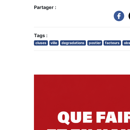
Partager :
Tags :
cluses
ville
degradations
postier
facteurs
obs