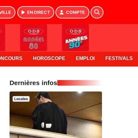
VILLE
EN DIRECT
COMPTE
ONCOURS
HOROSCOPE
EMPLOI
FESTIVALS
Dernières infos
Locales