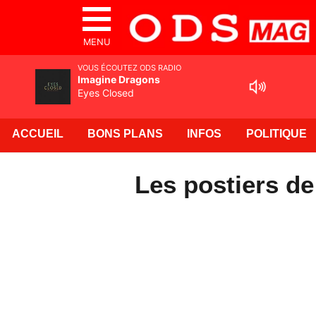
MENU
VOUS ÉCOUTEZ ODS RADIO
Imagine Dragons
Eyes Closed
ACCUEIL
BONS PLANS
INFOS
POLITIQUE
Les postiers de