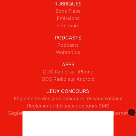
RUBRIQUES
Bons Plans
Emissions
Concours
PODCASTS
Podcasts
Webradios
APPS
ODS Radio sur iPhone
ODS Radio sur Android
JEUX CONCOURS
Règlements des jeux concours réseaux sociaux
Règlements des jeux concours SMS
Règlements des jeux concours téléphone et internet