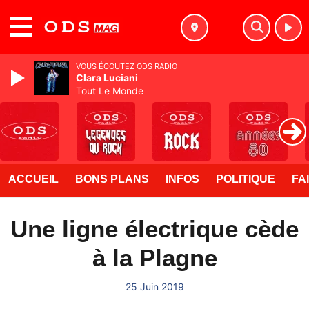
MENU
VOUS ÉCOUTEZ ODS RADIO
Clara Luciani
Tout Le Monde
ACCUEIL
BONS PLANS
INFOS
POLITIQUE
FA
Une ligne électrique cède
à la Plagne
25 Juin 2019