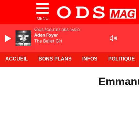
MENU
VOUS ÉCOUTEZ ODS RADIO
Aden Foyer
The Ballet Girl
ACCUEIL
BONS PLANS
INFOS
POLITIQUE
Emmanu