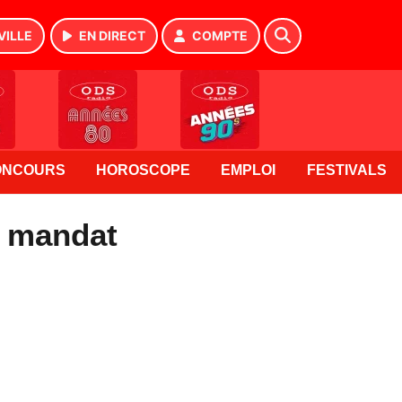
VILLE
EN DIRECT
COMPTE
ONCOURS
HOROSCOPE
EMPLOI
FESTIVALS
 mandat