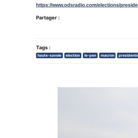
https://www.odsradio.com/elections/preside
Partager :
Tags :
haute-savoie
election
le-pen
macron
presidenti