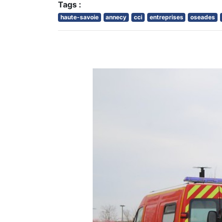
Tags :
haute-savoie
annecy
cci
entreprises
oseades