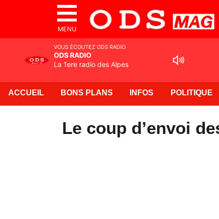
MENU
VOUS ÉCOUTEZ ODS RADIO
ODS RADIO
La 1ere radio des Alpes
ACCUEIL
BONS PLANS
INFOS
POLITIQUE
Le coup d’envoi de