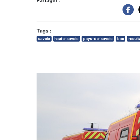
Partager :
Tags :
savoie
haute-savoie
pays-de-savoie
bac
resul