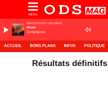
MENU
VOUS ÉCOUTEZ ODS RADIO
Muse
Compliance
ACCUEIL
BONS PLANS
INFOS
POLITIQUE
Résultats définiti