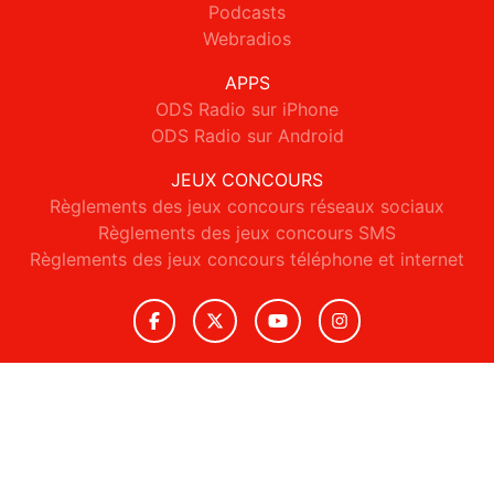
Podcasts
Webradios
APPS
ODS Radio sur iPhone
ODS Radio sur Android
JEUX CONCOURS
Règlements des jeux concours réseaux sociaux
Règlements des jeux concours SMS
Règlements des jeux concours téléphone et internet
© 2026 ODS Radio Tous droits réservés.
Signaler un contenu
-
Mentions légales
-
Politique de cookies
-
Contact