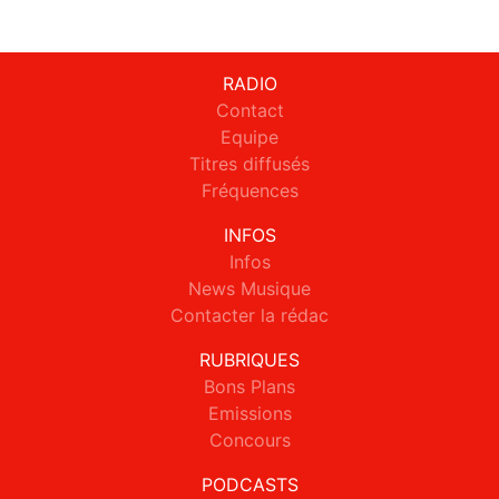
RADIO
Contact
Equipe
Titres diffusés
Fréquences
INFOS
Infos
News Musique
Contacter la rédac
RUBRIQUES
Bons Plans
Emissions
Concours
PODCASTS