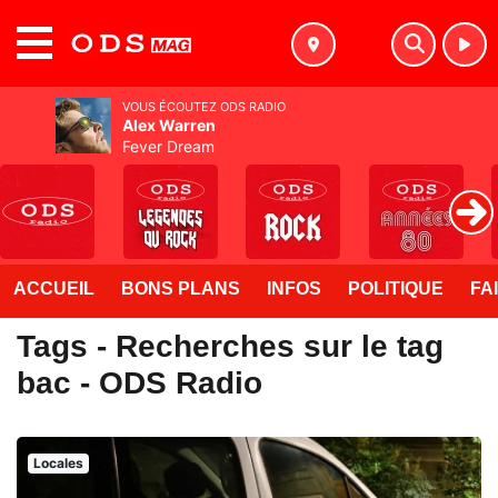
MENU
VOUS ÉCOUTEZ ODS RADIO
Alex Warren
Fever Dream
ACCUEIL
BONS PLANS
INFOS
POLITIQUE
FA
Tags - Recherches sur le tag
bac - ODS Radio
Locales