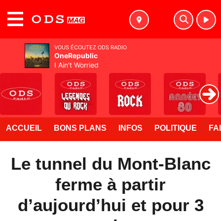
MENU
VOUS ÉCOUTEZ ODS RADIO
OneRepublic
I Ain't Worried
ACCUEIL
BONS PLANS
INFOS
POLITIQUE
FA
Le tunnel du Mont-Blanc
ferme à partir
d’aujourd’hui et pour 3