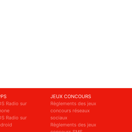
PPS
JEUX CONCOURS
S Radio sur
Règlements des jeux
hone
concours réseaux
S Radio sur
sociaux
droid
Règlements des jeux
concours SMS