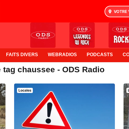
VOTRE 
FAITS DIVERS
WEBRADIOS
PODCASTS
C
e tag chaussee - ODS Radio
Locales