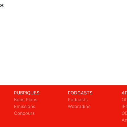
ts
0
RUBRIQUES
PODCASTS
A
Bons Plans
Podcasts
OD
Emissions
Webradios
iP
c
Concours
OD
An