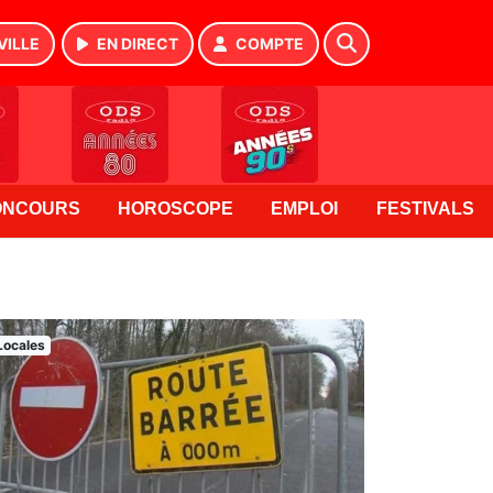
VILLE
EN DIRECT
COMPTE
ONCOURS
HOROSCOPE
EMPLOI
FESTIVALS
Locales