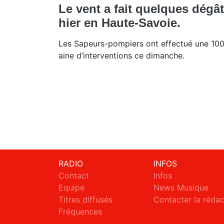
Le vent a fait quelques dégâ
hier en Haute-Savoie.
Les Sapeurs-pompiers ont effectué une 10
aine d’interventions ce dimanche.
RADIO
INFOS
Contact
Infos
Equipe
News Musique
Titres diffusés
Contacter la réda
Fréquences