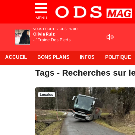
MENU
VOUS ÉCOUTEZ ODS RADIO
Olivia Ruiz
J´Traîne Des Pieds
ACCUEIL
BONS PLANS
INFOS
POLITIQUE
Tags - Recherches sur l
Locales