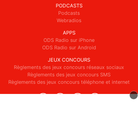
PODCASTS
Podcasts
Webradios
APPS
ODS Radio sur iPhone
ODS Radio sur Android
JEUX CONCOURS
Règlements des jeux concours réseaux sociaux
Règlements des jeux concours SMS
Règlements des jeux concours téléphone et internet
© 2026 ODS Radio Tous droits réservés.
Signaler un contenu
-
Mentions légales
-
Politique de cookies
-