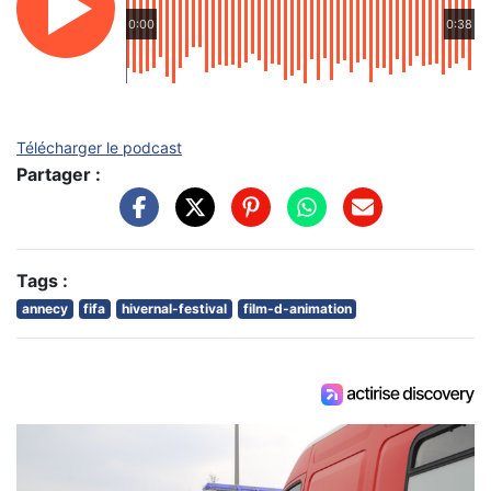
0:00
0:38
Télécharger le podcast
Partager :
Tags :
annecy
fifa
hivernal-festival
film-d-animation