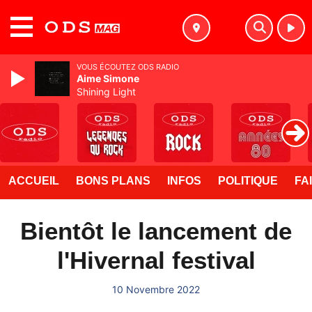
MENU
VOUS ÉCOUTEZ ODS RADIO
Aime Simone
Shining Light
ACCUEIL
BONS PLANS
INFOS
POLITIQUE
FA
Bientôt le lancement de
l'Hivernal festival
10 Novembre 2022