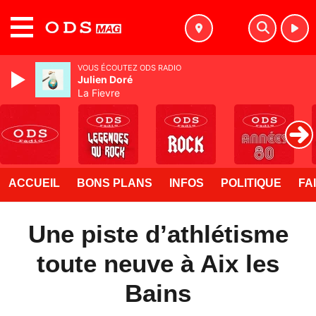
MENU
VOUS ÉCOUTEZ ODS RADIO
Julien Doré
La Fievre
ACCUEIL
BONS PLANS
INFOS
POLITIQUE
FA
Une piste d’athlétisme
toute neuve à Aix les
Bains