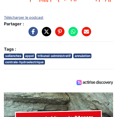
Télécharger le podcast
Partager :
Tags :
sallanches
appel
tribunal-administratif
annulation
centrale-hydroelectrique