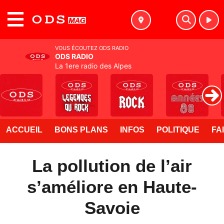
MENU
VOUS ÉCOUTEZ ODS RADIO
ODS RADIO
La 1ere radio des Alpes
ACCUEIL
BONS PLANS
INFOS
POLITIQUE
FA
La pollution de l’air
s’améliore en Haute-
Savoie