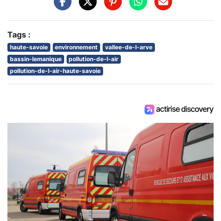
Tags :
haute-savoie
environnement
vallee-de-l-arve
bassin-lemanique
pollution-de-l-air
pollution-de-l-air-haute-savoie