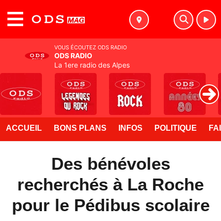
MENU
VOUS ÉCOUTEZ ODS RADIO
ODS RADIO
La 1ere radio des Alpes
ACCUEIL
BONS PLANS
INFOS
POLITIQUE
FA
Des bénévoles
recherchés à La Roche
pour le Pédibus scolaire