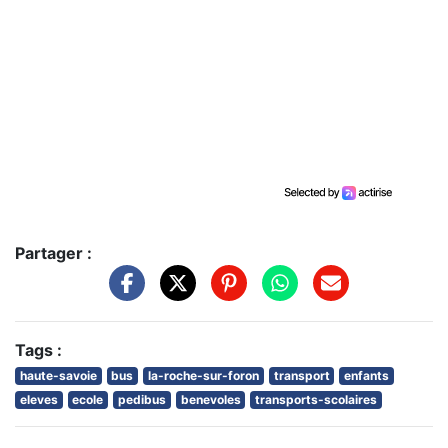
Partager :
Tags :
haute-savoie
bus
la-roche-sur-foron
transport
enfants
eleves
ecole
pedibus
benevoles
transports-scolaires