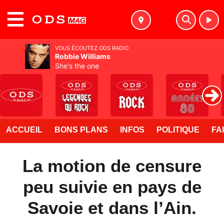
MENU
VOUS ÉCOUTEZ ODS RADIO
Robbie Williams
She's the one
ACCUEIL
BONS PLANS
INFOS
POLITIQUE
FA
La motion de censure
peu suivie en pays de
Savoie et dans l’Ain.