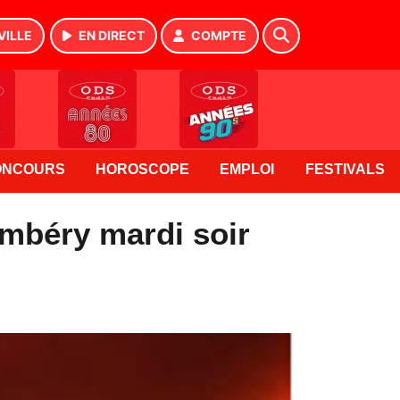
VILLE
EN DIRECT
COMPTE
ONCOURS
HOROSCOPE
EMPLOI
FESTIVALS
ambéry mardi soir