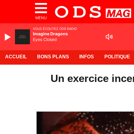
MENU
VOUS ÉCOUTEZ ODS RADIO
Imagine Dragons
Eyes Closed
ACCUEIL
BONS PLANS
INFOS
POLITIQUE
Un exercice ince