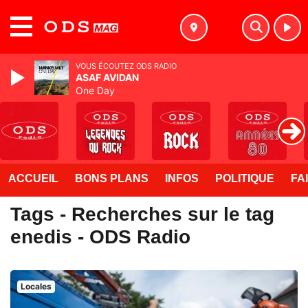
MENU
VOUS ÉCOUTEZ ODS RADIO
ASAF AVIDAN
One Day
ACCUEIL
BONS PLANS
INFOS
POLITIQUE
FA
Tags - Recherches sur le tag
enedis - ODS Radio
Locales