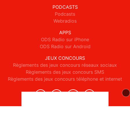
PODCASTS
Podcasts
Webradios
APPS
ODS Radio sur iPhone
ODS Radio sur Android
JEUX CONCOURS
Règlements des jeux concours réseaux sociaux
Règlements des jeux concours SMS
Règlements des jeux concours téléphone et internet
© 2026 ODS Radio Tous droits réservés.
Signaler un contenu
-
Mentions légales
-
Politique de cookies
-