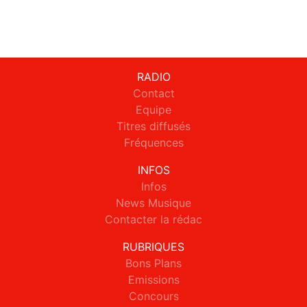
RADIO
Contact
Equipe
Titres diffusés
Fréquences
INFOS
Infos
News Musique
Contacter la rédac
RUBRIQUES
Bons Plans
Emissions
Concours