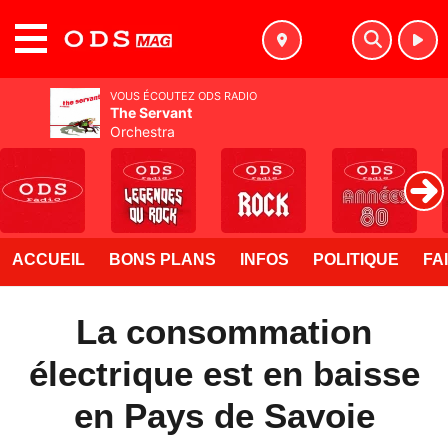
MENU
VOUS ÉCOUTEZ ODS RADIO
The Servant
Orchestra
ACCUEIL
BONS PLANS
INFOS
POLITIQUE
FA
La consommation
électrique est en baisse
en Pays de Savoie