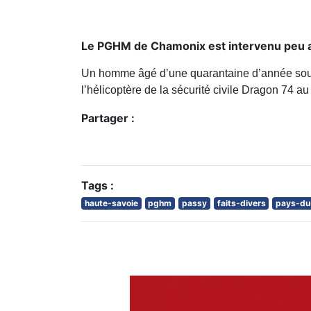
Le PGHM de Chamonix est intervenu peu a
Un homme âgé d’une quarantaine d’année souffra
l’hélicoptère de la sécurité civile Dragon 74 a
Partager :
Tags :
haute-savoie
pghm
passy
faits-divers
pays-du