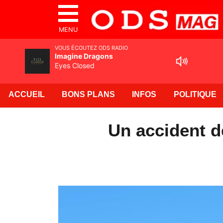
MENU
VOUS ÉCOUTEZ ODS RADIO
Imagine Dragons
Eyes Closed
ACCUEIL
BONS PLANS
INFOS
POLITIQUE
Un accident 