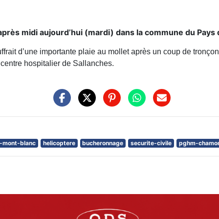
près midi aujourd’hui (mardi) dans la commune du Pays 
it d’une importante plaie au mollet après un coup de tronçonne
u centre hospitalier de Sallanches.
-mont-blanc
helicoptere
bucheronnage
securite-civile
pghm-chamon