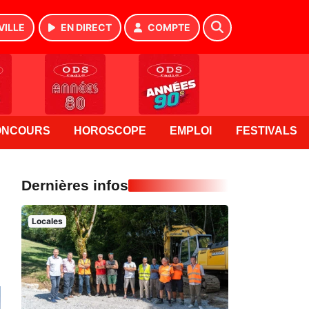
VILLE
EN DIRECT
COMPTE
ONCOURS
HOROSCOPE
EMPLOI
FESTIVALS
Dernières infos
Locales