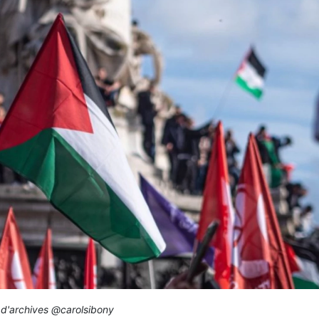
 d'archives @carolsibony