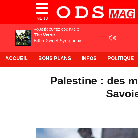
MENU
VOUS ÉCOUTEZ ODS RADIO
The Verve
Bitter Sweet Symphony
ACCUEIL
BONS PLANS
INFOS
POLITIQUE
Palestine : des 
Savoi