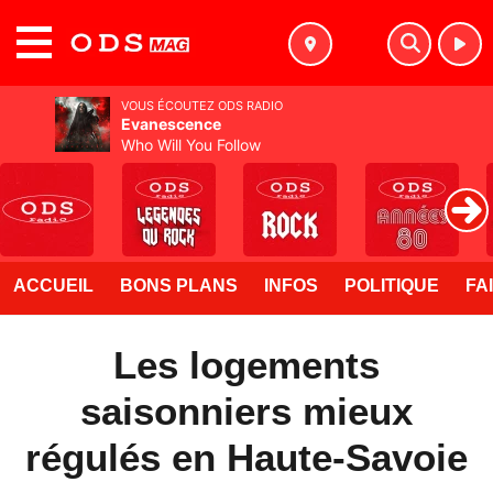
MENU
VOUS ÉCOUTEZ ODS RADIO
Evanescence
Who Will You Follow
ACCUEIL
BONS PLANS
INFOS
POLITIQUE
FA
Les logements
saisonniers mieux
régulés en Haute-Savoie