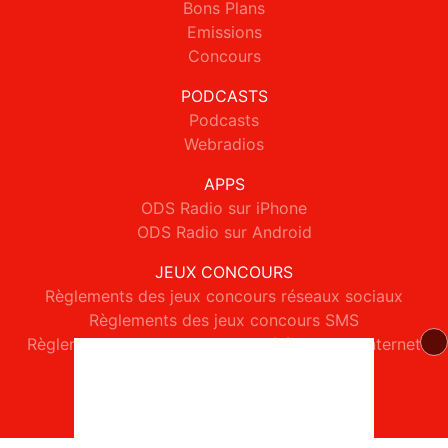
Bons Plans
Emissions
Concours
PODCASTS
Podcasts
Webradios
APPS
ODS Radio sur iPhone
ODS Radio sur Android
JEUX CONCOURS
Règlements des jeux concours réseaux sociaux
Règlements des jeux concours SMS
Règlements des jeux concours téléphone et internet