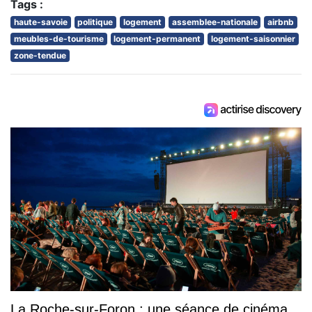
Tags :
haute-savoie
politique
logement
assemblee-nationale
airbnb
meubles-de-tourisme
logement-permanent
logement-saisonnier
zone-tendue
La Roche-sur-Foron : une séance de cinéma