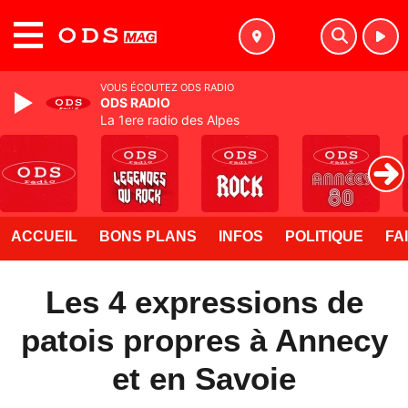
MENU
VOUS ÉCOUTEZ ODS RADIO
ODS RADIO
La 1ere radio des Alpes
ACCUEIL
BONS PLANS
INFOS
POLITIQUE
FA
Les 4 expressions de
patois propres à Annecy
et en Savoie