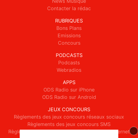
News Musique
Contacter la rédac
RUBRIQUES
Bons Plans
Emissions
Concours
PODCASTS
Podcasts
Webradios
APPS
ODS Radio sur iPhone
ODS Radio sur Android
JEUX CONCOURS
Règlements des jeux concours réseaux sociaux
Règlements des jeux concours SMS
Règlements des jeux concours téléphone et internet