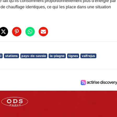
e fait qu'ils consomment proportionnellement plus d'énergie par
e chauffage identiques, ce qui les place dans une situation
i
stations
pays-de-savoie
la-plagne
tignes
valfrejus