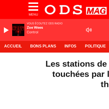
MENU
VOUS ÉCOUTEZ ODS RADIO
Zoe Wees
Control
ACCUEIL
BONS PLANS
INFOS
POLITIQUE
Les stations de
touchées par 
t