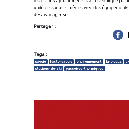
les grands appartements. Cela s'explique par l
unité de surface, même avec des équipements d
désavantageuse.
Partager :
Tags :
savoie
haute-savoie
environnement
la-clusaz
sk
stations-de-ski
passoires-thermiques