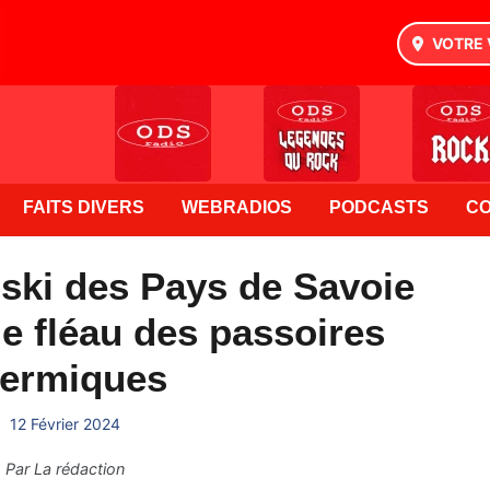
VOTRE 
FAITS DIVERS
WEBRADIOS
PODCASTS
C
 ski des Pays de Savoie
le fléau des passoires
hermiques
12 Février 2024
Par
La rédaction