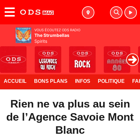
MENU
VOUS ÉCOUTEZ ODS RADIO
The Strumbellas
Spirits
ACCUEIL
BONS PLANS
INFOS
POLITIQUE
FA
Rien ne va plus au sein
de l’Agence Savoie Mont
Blanc