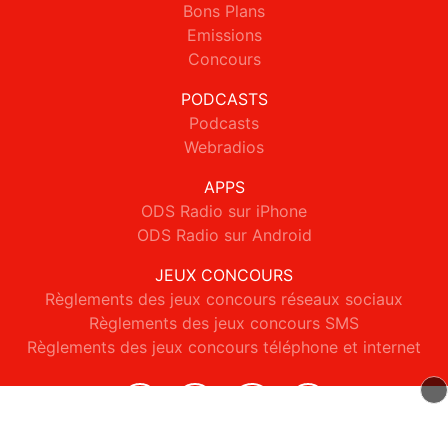
Bons Plans
Emissions
Concours
PODCASTS
Podcasts
Webradios
APPS
ODS Radio sur iPhone
ODS Radio sur Android
JEUX CONCOURS
Règlements des jeux concours réseaux sociaux
Règlements des jeux concours SMS
Règlements des jeux concours téléphone et internet