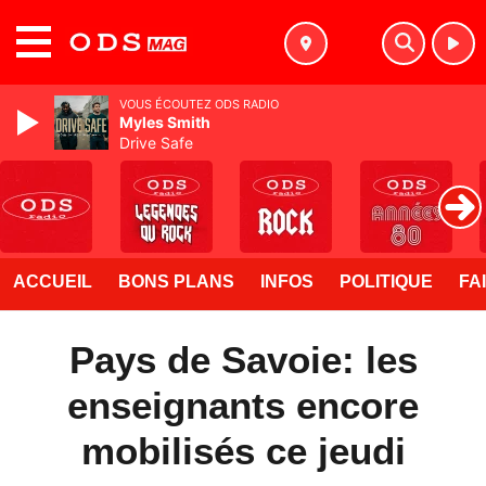
MENU
VOUS ÉCOUTEZ ODS RADIO
Myles Smith
Drive Safe
ACCUEIL
BONS PLANS
INFOS
POLITIQUE
FA
Pays de Savoie: les
enseignants encore
mobilisés ce jeudi