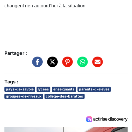
changent rien aujourd’hui à la situation.
Partager :
Tags :
pays-de-savoie
lycees
enseignants
parents-d-eleves
groupes-de-niveaux
college-des-barattes