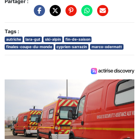
Partager :
Tags :
autriche
lara-gut
ski-alpin
fin-de-saison
finales-coupe-du-monde
cyprien-sarrazin
marco-odermatt