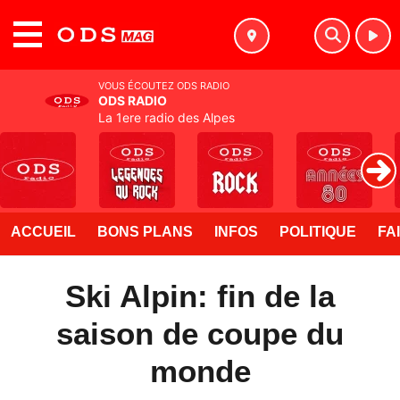
MENU
VOUS ÉCOUTEZ ODS RADIO
ODS RADIO
La 1ere radio des Alpes
ACCUEIL
BONS PLANS
INFOS
POLITIQUE
FA
Ski Alpin: fin de la
saison de coupe du
monde