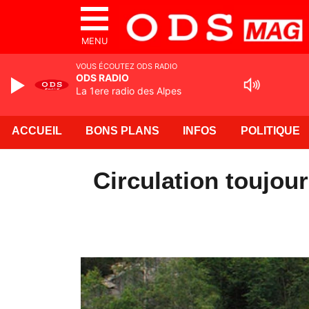
MENU
VOUS ÉCOUTEZ ODS RADIO
ODS RADIO
La 1ere radio des Alpes
ACCUEIL
BONS PLANS
INFOS
POLITIQUE
Circulation toujou