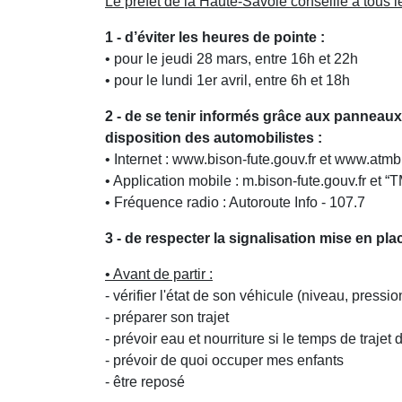
Le préfet de la Haute-Savoie conseille à tous l
1 - d’éviter les heures de pointe :
• pour le jeudi 28 mars, entre 16h et 22h
• pour le lundi 1er avril, entre 6h et 18h
2 - de se tenir informés grâce aux panneaux
disposition des automobilistes :
• Internet : www.bison-fute.gouv.fr et www.atm
• Application mobile : m.bison-fute.gouv.fr et “
• Fréquence radio : Autoroute Info - 107.7
3 - de respecter la signalisation mise en plac
• Avant de partir :
- vérifier l'état de son véhicule (niveau, pressio
- préparer son trajet
- prévoir eau et nourriture si le temps de trajet 
- prévoir de quoi occuper mes enfants
- être reposé