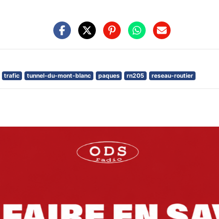
trafic
tunnel-du-mont-blanc
paques
rn205
reseau-routier