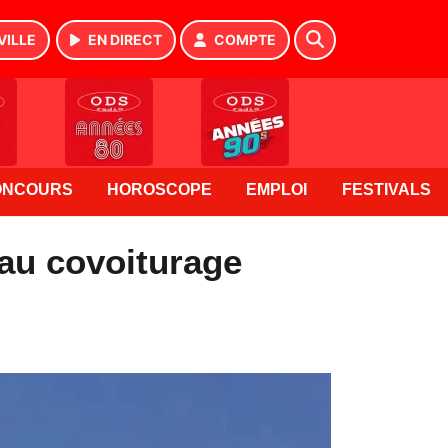
VILLE
EN DIRECT
COMPTE
ONCOURS
HOROSCOPE
EMPLOI
FESTIVALS
 au covoiturage