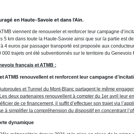
uragé en Haute-Savoie et dans l’Ain.
TMB viennent de renouveler et renforcer leur campagne d’incitat
s 5 km dans toute la Haute-Savoie ainsi que sur la partie est de 
’à 4 euros par passager transporté est proposée aux conducteurs, 
000 trajets ont été subventionnés sur le territoire du Genevois f
nevois français et ATMB :
et ATMB renouvellent et renforcent leur campagne d’incitat
 Autoroutes et Tunnel du Mont-Blanc partagent le même engagem
ire. Les deux partenaires renouvellent à compter du 1er avril leu
icier de ce financement, il suffit d’effectuer son trajet via l’app
 à simplifier la compréhension du dispositif en concentrant l’o
orte dynamique