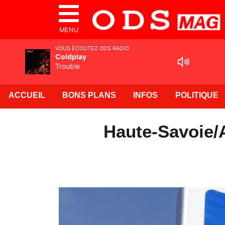
MENU
VOUS ÉCOUTEZ ODS RADIO
Coldplay
Trouble
ACCUEIL
BONS PLANS
INFOS
POLITIQUE
Haute-Savoie/A