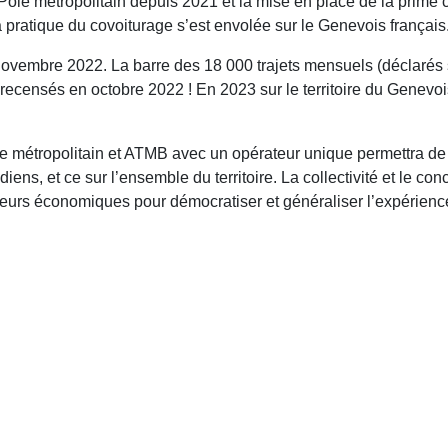
e Pôle métropolitain depuis 2021 et la mise en place de la pri
pratique du covoiturage s’est envolée sur le Genevois français
s novembre 2022. La barre des 18 000 trajets mensuels (déclarés s
recensés en octobre 2022 ! En 2023 sur le territoire du Genevois
le métropolitain et ATMB avec un opérateur unique permettra de
diens, et ce sur l’ensemble du territoire. La collectivité et le c
eurs économiques pour démocratiser et généraliser l’expérience